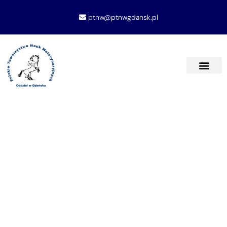
ptnw@ptnwgdansk.pl