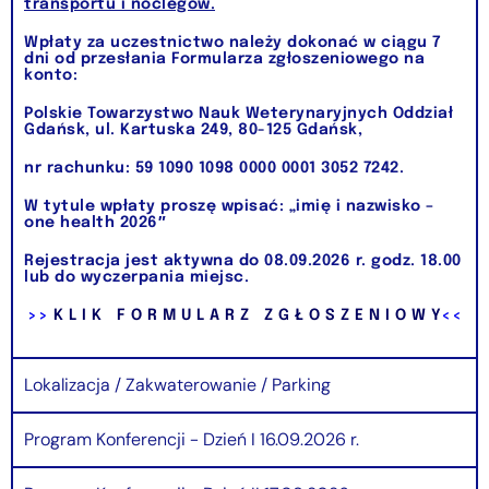
transportu i noclegów.
Wpłaty za uczestnictwo należy dokonać w ciągu
7
dni
od przesłania Formularza zgłoszeniowego na
konto:
Polskie Towarzystwo Nauk Weterynaryjnych Oddział
Gdańsk, ul. Kartuska 249, 80-125 Gdańsk,
nr rachunku:
59 1090 1098 0000 0001 3052 7242
.
W tytule wpłaty proszę wpisać: „
imię i nazwisko –
one health 2026″
Rejestracja jest aktywna do
08.09.2026 r.
godz.
18.00
lub do wyczerpania miejsc.
>>
K L I K F O R M U L A R Z Z G Ł O S Z E N I O W Y
<<
Lokalizacja / Zakwaterowanie / Parking
Program Konferencji - Dzień I 16.09.2026 r.