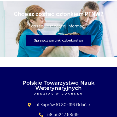
Chcesz zostać członkiem PTNW?
Potrzebujesz więcej informacji?
Sprawdź warunki członkostwa
Polskie Towarzystwo Nauk
Weterynaryjnych
ODDZIAŁ W GDAŃSKU
ul. Kaprów 10 80-316 Gdańsk
58 552 12 68/69