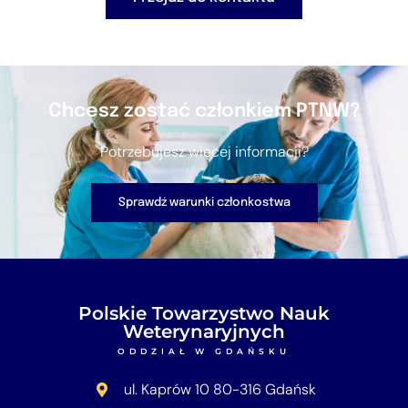
Chcesz zostać członkiem PTNW?
Potrzebujesz więcej informacji?
Sprawdź warunki członkostwa
Polskie Towarzystwo Nauk
Weterynaryjnych
ODDZIAŁ W GDAŃSKU
ul. Kaprów 10 80-316 Gdańsk