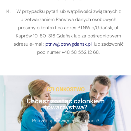
W przypadku pytań lub wątpliwości związanych z
przetwarzaniem Państwa danych osobowych
prosimy o kontakt na adres PTNW o/Gdańsk, ul.
Kaprów 10, 80-316 Gdańsk lub za pośrednictwem
adresu e-mail:
ptnw@ptnwgdansk.pl
lub zadzwonić
pod numer +48 58 552 12 68.
CZŁONKOSTWO
Chcesz zostać członkiem
towarzystwa?
Potrzebujesz więcej informacji?